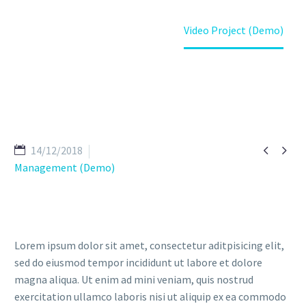
Home
Portfolio Item
Video Project (Demo)


14/12/2018
Management (Demo)
Lorem ipsum dolor sit amet, consectetur aditpisicing elit,
sed do eiusmod tempor incididunt ut labore et dolore
magna aliqua. Ut enim ad mini veniam, quis nostrud
exercitation ullamco laboris nisi ut aliquip ex ea commodo