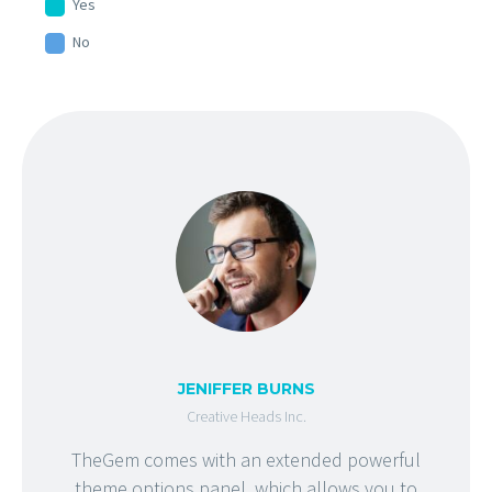
Yes
No
JENIFFER BURNS
Creative Heads Inc.
TheGem comes with an extended powerful
theme options panel, which allows you to